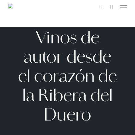
Menu
Skip
to
account
main
content
Vinos de
autor desde
el corazón de
la Ribera del
Duero