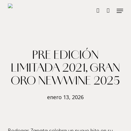
Skip
Menu
account
to
main
content
PRE EDICIÓN
LIMITADA 2021, GRAN
ORO NEWWINE 2025
enero 13, 2026
Bodegas Zapata celebra un nuevo hito en su