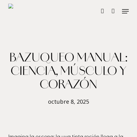
Skip
Menu
account
to
main
content
BAZUQUEO MANUAL:
CIENCIA, MÚSCULO Y
CORAZÓN
octubre 8, 2025
Imagina la escena: la uva tinta recién llega a la